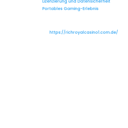
Lizenzierung und Datensicherheit
Portables Gaming-Erlebnis
Unser vielfältiges Spielp
Beim
https://richroyalcasino1.com.de/
setz
dennoch oberhalb von 3.000 Spiele umfasst
Microgaming, Play’n GO und Evolution Gam
Werten. Jeder Spiel werden sorgfältig überp
Unsere Slot-Auswahl reicht vom klassisch
steigenden Jackpots. Tischspiel-Enthusias
und Baccarat. Besonders stolz zeigen wir 
realistisches Casino-Ambiente unmittelbar 
Spezielle Gaming-Kategorie
Anwachsende Jackpot-Slots:
Riesengew
Divine Fortune
Live-Croupier-Titel:
Kommunikative Tisch
Megaways-System:
Innovative Spielaut