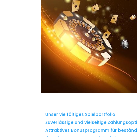
Inhaltsverzeichnis
Unser vielfältiges Spielportfolio
Zuverlässige und vielseitige Zahlungsopt
Attraktives Bonusprogramm für beständi