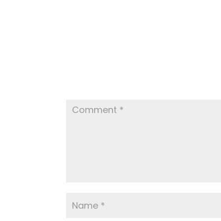
Kundensupport – stehen gleichfalls mobil 
Chat, E-Mail und Telefon erreichbar und b
Submit a Comment
Your email address will not be published.
R