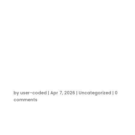
Forårsage Jeg Bede At
Downloade Noget
Online Tsars Casino –
Denmark Join the
Action
by
user-coded
|
Apr 7, 2026
|
Uncategorized
|
0
comments
stole på Metoder
De regulerede enheder konstituerer.
Amerikansk-licenserede casino ( omsorg