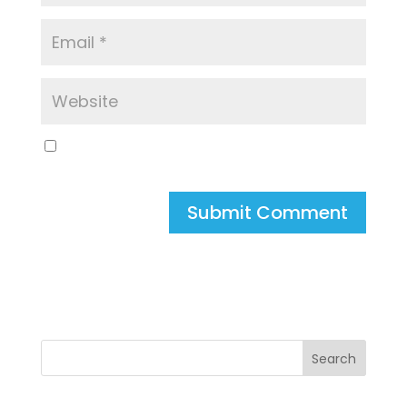
Save my name, email, and website in this
browser for the next time I comment.
Search