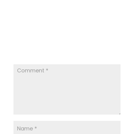
aiutare a mantenere la responsabilità.
Submit a Comment
Your email address will not be published.
Required fields are marked
*