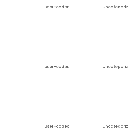
by
user-coded
|
Jun 28, 2026
|
Uncategori
Les bonus sans dépôt sont depuis plusieurs
souhaitent attirer de nouveaux joueurs. Off
permettent de tester des jeux de hasard, de
Quick Withdrawals: Cas
by
user-coded
|
Jun 27, 2026
|
Uncategori
Payout Structures and Withdrawal Methods
understanding payout structures is crucial
offering competitive payout structures that 
Plinko XY Bonuses: Max
by
user-coded
|
Jun 26, 2026
|
Uncategori